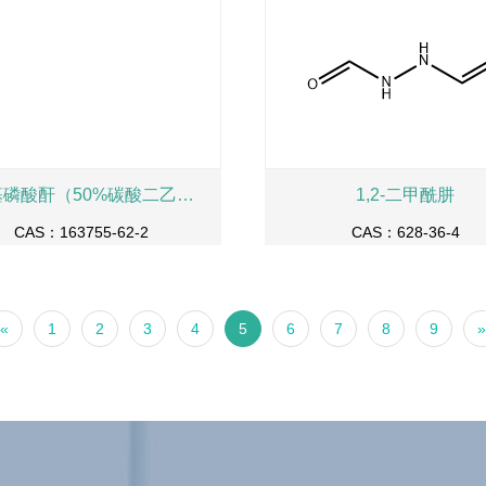
正丁基磷酸酐（50%碳酸二乙酯溶液）
1,2-二甲酰肼
CAS：163755-62-2
CAS：628-36-4
«
1
2
3
4
5
6
7
8
9
»