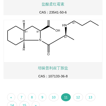
盐酸柔红霉素
CAS：23541-50-6
培哚普利叔丁胺盐
CAS：107133-36-8
«
7
8
9
10
11
12
13
14
15
»