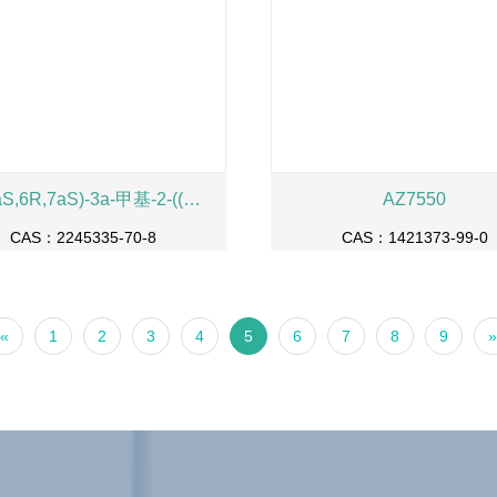
(2S,3aS,6R,7aS)-3a-甲基-2-((全氟苯基)硫基)-6-(丙-1-烯-2-基)六氢苯并[d][1,3,2]氧杂硫杂磷杂环戊烷 2-硫化物
AZ7550
CAS：2245335-70-8
CAS：1421373-99-0
«
1
2
3
4
5
6
7
8
9
»