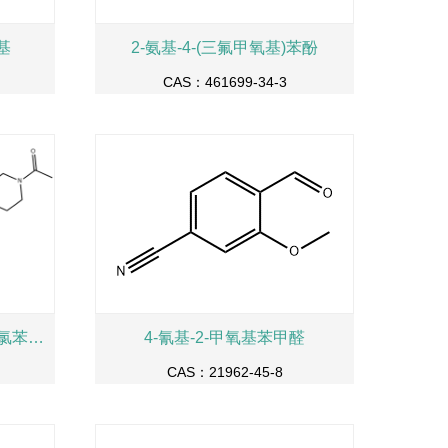
基
2-氨基-4-(三氟甲氧基)苯酚
CAS：461699-34-3
顺-1-乙酰基-4-[4-[[2-(2,4-二氯苯基)-2-(1H-咪唑-1-基甲基)-1,3-二氧戊环-4-基]甲氧基]苯基]哌嗪
4-氰基-2-甲氧基苯甲醛
CAS：21962-45-8