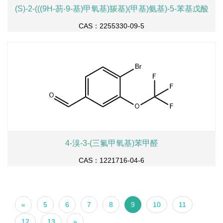
(S)-2-(((9H-芴-9-基)甲氧基)羰基)(甲基)氨基)-5-苯基戊酸
CAS：2255330-09-5
4-溴-3-(三氟甲氧基)苯甲醛
CAS：1221716-04-6
«
5
6
7
8
9
10
11
12
13
»