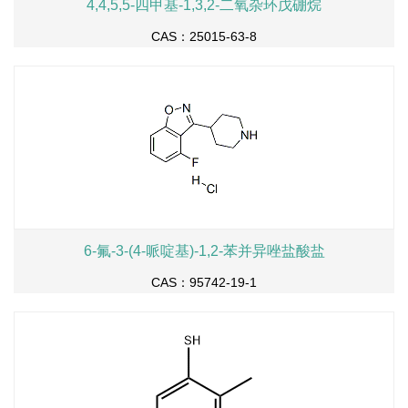
4,4,5,5-四甲基-1,3,2-二氧杂环戊硼烷
CAS：25015-63-8
6-氟-3-(4-哌啶基)-1,2-苯并异唑盐酸盐
CAS：95742-19-1